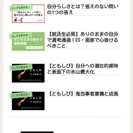
自分らしさとは？答えのない問い
ら
しさを見るきっかけ
の1つの答え
【就活生必見】ありのままの自分
ら
しさを見るきっかけ
で選考通過！ES・面接で心掛ける
べきこと
【ともしび】自分への潜在的期待
ら
しさを見るきっかけ
と表面下の氷山最大化
【ともしび】鬼当事者意識と成長
ら
しさを見るきっかけ