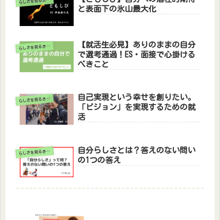
ら
と表面下の氷山最大化
【就活生必見】ありのままの自分
ら
しさを見るきっかけ
で選考通過！ES・面接で心掛ける
べきこと
自己実現という幸せを創りたい。
ら
しさを見るきっかけ
「ビジョン」を実現するための就
活
自分らしさとは？答えのない問い
ら
しさを見るきっかけ
の1つの答え